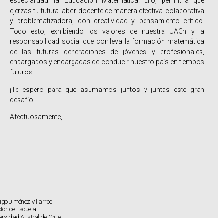
especialidad: la Educación Matemática. Ello, permitirá que
ejerzas tu futura labor docente de manera efectiva, colaborativa
y problematizadora, con creatividad y pensamiento crítico.
Todo esto, exhibiendo los valores de nuestra UACh y la
responsabilidad social que conlleva la formación matemática
de las futuras generaciones de jóvenes y profesionales,
encargados y encargadas de conducir nuestro país en tiempos
futuros.
¡Te espero para que asumamos juntos y juntas este gran
desafío!
Afectuosamente,
igo Jiménez Villarroel
ctor de Escuela
ersidad Austral de Chile